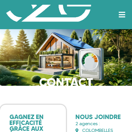
CONTACT
GAGNEZ EN
NOUS JOINDRE
EFFICACITÉ
2 agences :
GRÂCE AUX
COLOMBELLES