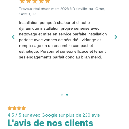
★
★
★
★
★
★
★
Aubin-
Travaux réalisés en mars 2023 à Blainville-sur-Orne,
Travaux r
14550, FR
d'Arquena
olation
Installation pompe à chaleur et chauffe
2 ans apr
...)
dynamique installation propre sérieuse avec
extérieu
DF
nettoyage et mise en service parfaite installation
nous ne 
s
parfaite avec vannes de sécurité , vidange et
diminuer
un bon
remplissage en un ensemble compact et
combles,
emier
esthétique. Personnel sérieux efficace et tenant
suivi de
ses engagements parfait donc au bilan merci.
temps no
d'enviro
t pas
rembours
ublier
négligea
ociété.
MALEK, b
4,5 / 5 sur avec Google sur plus de 230 avis
L'avis de nos clients