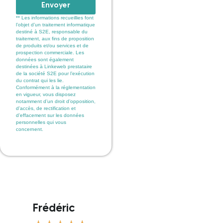
Envoyer
** Les informations recueillies font
l’objet d’un traitement informatique
destiné à S2E, responsable du
traitement, aux fins de proposition
de produits et/ou services et de
prospection commerciale. Les
données sont également
destinées à Linkeweb prestataire
de la société S2E pour l’exécution
du contrat qui les lie.
Conformément à la réglementation
en vigueur, vous disposez
notamment d’un droit d’opposition,
d’accès, de rectification et
d’effacement sur les données
personnelles qui vous
concernent.
Frédéric
Marti