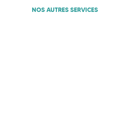
NOS AUTRES SERVICES
POMPES
À
PANNEAUX
CHALEUR
PHOTOVOLTAÏQUES
CLIMATISA