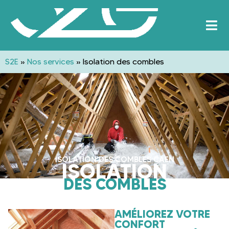
S2E
»
Nos services
»
Isolation des combles
ISOLATION DES COMBLES CAEN
ISOLATION
DES COMBLES
AMÉLIOREZ VOTRE
CONFORT